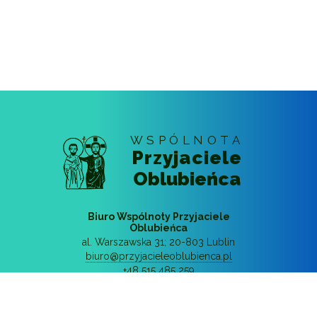
WSPÓLNOTA
Przyjaciele
Oblubieńca
Biuro Wspólnoty Przyjaciele
Oblubieńca
al. Warszawska 31
;
20-803
Lublin
biuro@przyjacieleoblubienca.pl
+48 515 485 259
© 2018 - 2026
Wspólnota Przyjaciele
Oblubieńca