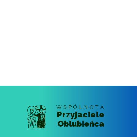
WSPÓLNOTA
Przyjaciele
Oblubieńca