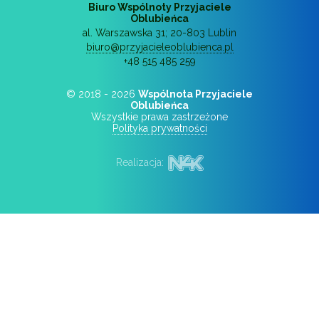
Biuro Wspólnoty Przyjaciele
Oblubieńca
al. Warszawska 31
;
20-803
Lublin
biuro@przyjacieleoblubienca.pl
+48 515 485 259
© 2018 - 2026
Wspólnota Przyjaciele
Oblubieńca
Wszystkie prawa zastrzeżone
Polityka prywatności
Realizacja: