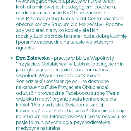
(www.siegajpomoc.pl), pracuje w nurcie terapii
krótkoterminowej, jest pedagogiem, coachem,
mediatorem w nurcie NVC (Porozumienie
Bez Przemocy (ang. Non-violent Communication),
obecnie kończy Studium dla Małżeństw i Rodziny
aby wspierać nie tylko kobiety ale i ich
rodziny. Lubi podróże te małe i duże, dobrą kuchnię
i poranne cappuccino na tarasie we własnym
ogródku.
Ewa Zalewska
- pracuje w biurze Wspólnoty
"Przyjaciele Oblubieńca" w Lublinie, posługuje m.in.
jako głosząca, lider uwielbienia, formatorka
wspólnot. Współprowadząca "Kobiece
Poniedziałki" (konferencje on-line dostępne
na kanale YouTube Przyjaciele Oblubieńca),
od 2016 r. prowadzi na Facebooku stronę "Pełna
wdzięku i mocy", organizowała konferencje dla
kobiet "Pełna wdzięku. Świadoma swojej
kobiecości" oraz "Pokochaj siebie". Obecnie studiuje
na Studium św. Hildegardy/PWT we Wrocławiu. Jej
pasje to m.in. psychologia, psychodietetyka,
medycyna naturalna.