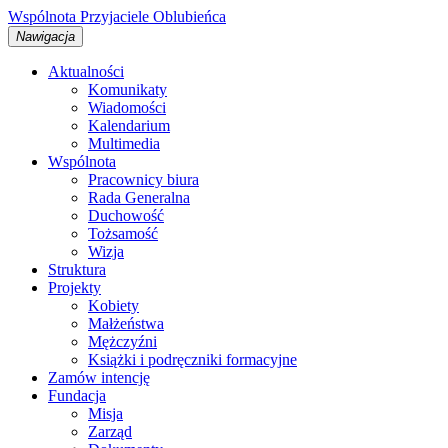
Wspólnota
Przyjaciele
Oblubieńca
Nawigacja
Aktualności
Komunikaty
Wiadomości
Kalendarium
Multimedia
Wspólnota
Pracownicy biura
Rada Generalna
Duchowość
Tożsamość
Wizja
Struktura
Projekty
Kobiety
Małżeństwa
Mężczyźni
Książki i podręczniki formacyjne
Zamów intencję
Fundacja
Misja
Zarząd