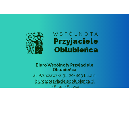
WSPÓLNOTA
Przyjaciele
Oblubieńca
Biuro Wspólnoty Przyjaciele
Oblubieńca
al. Warszawska 31
;
20-803
Lublin
biuro@przyjacieleoblubienca.pl
+48 515 485 259
© 2018 - 2026
Wspólnota Przyjaciele
Oblubieńca
Wszystkie prawa zastrzeżone
Polityka prywatności
Realizacja: