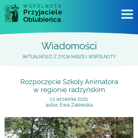
WSPÓLNOTA
Przyjaciele
Naw
Oblubieńca
Wiadomości
AKTUALNOŚCI Z ŻYCIA NASZEJ WSPÓLNOTY
Rozpoczęcie Szkoły Animatora
w regionie radzyńskim
13 września 2021
autor:
Ewa Zalewska