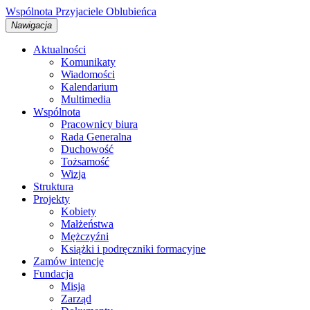
Wspólnota
Przyjaciele
Oblubieńca
Nawigacja
Aktualności
Komunikaty
Wiadomości
Kalendarium
Multimedia
Wspólnota
Pracownicy biura
Rada Generalna
Duchowość
Tożsamość
Wizja
Struktura
Projekty
Kobiety
Małżeństwa
Mężczyźni
Książki i podręczniki formacyjne
Zamów intencję
Fundacja
Misja
Zarząd