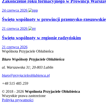
Zakończenie roku formacyjnego w Prowincji Warsza
24 czerwca 2026
Święto wspólnoty w prowincji przemysko-rzeszowskie
21 czerwca 2026
Święto wspólnoty w regionie radzyńskim
21 czerwca 2026
Wspólnota
Przyjaciele
Oblubieńca
Biuro Wspólnoty Przyjaciele Oblubieńca
al. Warszawska 31
;
20-803
Lublin
biuro@przyjacieleoblubienca.pl
+48 515 485 259
© 2018 - 2026
Wspólnota Przyjaciele Oblubieńca
Wszystkie prawa zastrzeżone
Polityka prywatności