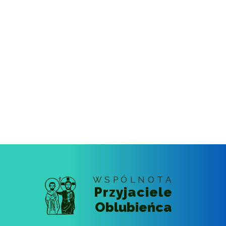
WSPÓLNOTA
Przyjaciele
Oblubieńca