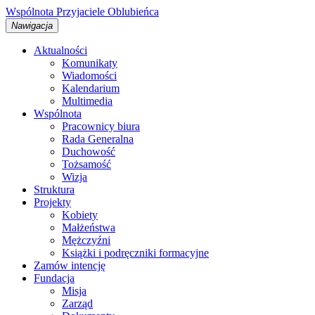
Wspólnota
Przyjaciele
Oblubieńca
Nawigacja
Aktualności
Komunikaty
Wiadomości
Kalendarium
Multimedia
Wspólnota
Pracownicy biura
Rada Generalna
Duchowość
Tożsamość
Wizja
Struktura
Projekty
Kobiety
Małżeństwa
Mężczyźni
Książki i podręczniki formacyjne
Zamów intencję
Fundacja
Misja
Zarząd