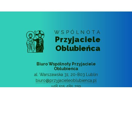
WSPÓLNOTA
Przyjaciele
Oblubieńca
Biuro Wspólnoty Przyjaciele
Oblubieńca
al. Warszawska 31
;
20-803
Lublin
biuro@przyjacieleoblubienca.pl
+48 515 485 259
© 2018 - 2026
Wspólnota Przyjaciele
Oblubieńca
Wszystkie prawa zastrzeżone
Polityka prywatności
Realizacja: