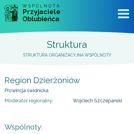
WSPÓLNOTA
Przyjaciele
Naw
Oblubieńca
Struktura
STRUKTURA ORGANIZACYJNA WSPÓLNOTY
Region Dzierżoniów
Prowincja świdnicka
Moderator regionalny:
Wojciech Szczepański
Wspólnoty: