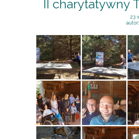
II charytatywny 
23 
autor