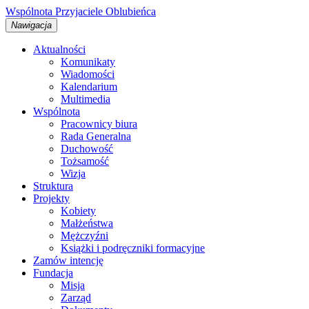
Wspólnota
Przyjaciele
Oblubieńca
Nawigacja
Aktualności
Komunikaty
Wiadomości
Kalendarium
Multimedia
Wspólnota
Pracownicy biura
Rada Generalna
Duchowość
Tożsamość
Wizja
Struktura
Projekty
Kobiety
Małżeństwa
Mężczyźni
Książki i podręczniki formacyjne
Zamów intencję
Fundacja
Misja
Zarząd