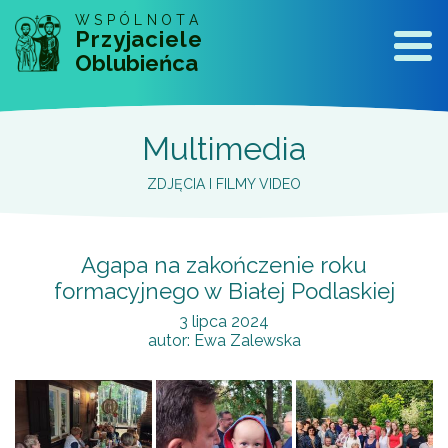
WSPÓLNOTA
Przyjaciele
Naw
Oblubieńca
Multimedia
ZDJĘCIA I FILMY VIDEO
Agapa na zakończenie roku
formacyjnego w Białej Podlaskiej
3 lipca 2024
autor:
Ewa Zalewska