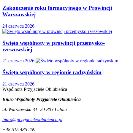
Zakończenie roku formacyjnego w Prowincji
Warszawskiej
24 czerwca 2026
Święto wspólnoty w prowincji przemysko-
rzeszowskiej
21 czerwca 2026
Święto wspólnoty w regionie radzyńskim
21 czerwca 2026
Wspólnota
Przyjaciele
Oblubieńca
Biuro Wspólnoty Przyjaciele Oblubieńca
al. Warszawska 31
;
20-803
Lublin
biuro@przyjacieleoblubienca.pl
+48 515 485 259