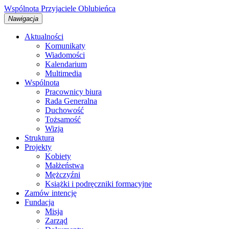
Wspólnota
Przyjaciele
Oblubieńca
Nawigacja
Aktualności
Komunikaty
Wiadomości
Kalendarium
Multimedia
Wspólnota
Pracownicy biura
Rada Generalna
Duchowość
Tożsamość
Wizja
Struktura
Projekty
Kobiety
Małżeństwa
Mężczyźni
Książki i podręczniki formacyjne
Zamów intencję
Fundacja
Misja
Zarząd