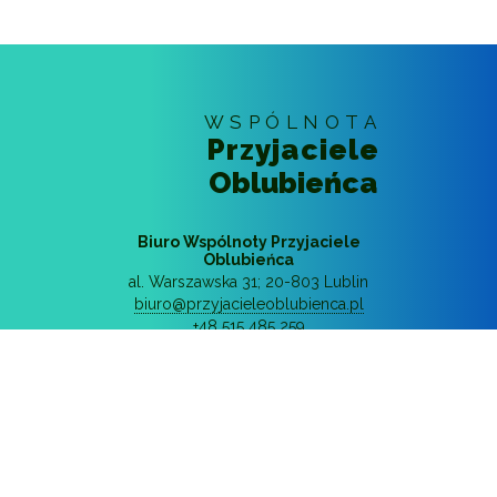
WSPÓLNOTA
Przyjaciele
Oblubieńca
Biuro Wspólnoty Przyjaciele
Oblubieńca
al. Warszawska 31
;
20-803
Lublin
biuro@przyjacieleoblubienca.pl
+48 515 485 259
© 2018 - 2026
Wspólnota Przyjaciele
Oblubieńca
Wszystkie prawa zastrzeżone
Polityka prywatności
Realizacja: