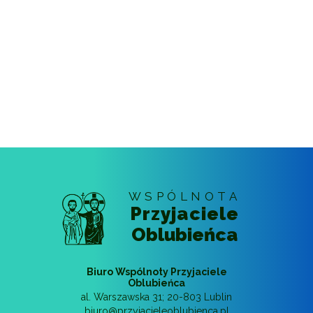
WSPÓLNOTA
Przyjaciele
Oblubieńca
Biuro Wspólnoty Przyjaciele
Oblubieńca
al. Warszawska 31
;
20-803
Lublin
biuro@przyjacieleoblubienca.pl