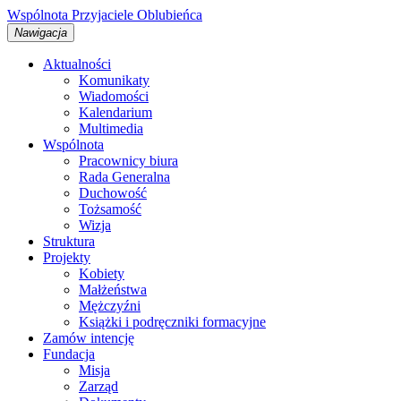
Wspólnota
Przyjaciele
Oblubieńca
Nawigacja
Aktualności
Komunikaty
Wiadomości
Kalendarium
Multimedia
Wspólnota
Pracownicy biura
Rada Generalna
Duchowość
Tożsamość
Wizja
Struktura
Projekty
Kobiety
Małżeństwa
Mężczyźni
Książki i podręczniki formacyjne
Zamów intencję
Fundacja
Misja
Zarząd