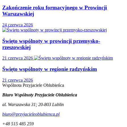
Zakończenie roku formacyjnego w Prowincji
Warszawskiej
24 czerwca 2026
Święto wspólnoty w prowincji przemysko-
rzeszowskiej
21 czerwca 2026
Święto wspólnoty w regionie radzyńskim
21 czerwca 2026
Wspólnota
Przyjaciele
Oblubieńca
Biuro Wspólnoty Przyjaciele Oblubieńca
al. Warszawska 31
;
20-803
Lublin
biuro@przyjacieleoblubienca.pl
+48 515 485 259