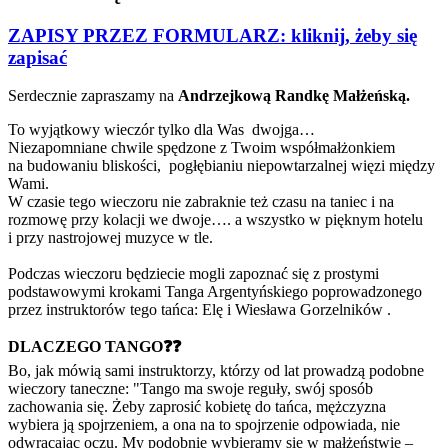
ZAPISY PRZEZ FORMULARZ: kliknij, żeby się
zapisać
Serdecznie zapraszamy na
Andrzejkową Randkę Małżeńską.
To wyjątkowy wieczór tylko dla Was dwojga…
Niezapomniane chwile spędzone z Twoim współmałżonkiem
na budowaniu bliskości, pogłębianiu niepowtarzalnej więzi między
Wami.
W czasie tego wieczoru nie zabraknie też czasu na taniec i na
rozmowę przy kolacji we dwoje…. a wszystko w pięknym hotelu
i przy nastrojowej muzyce w tle.
Podczas wieczoru będziecie mogli zapoznać się z prostymi
podstawowymi krokami Tanga Argentyńskiego poprowadzonego
przez instruktorów tego tańca: Elę i Wiesława Gorzelników .
DLACZEGO TANGO❓❓
Bo, jak mówią sami instruktorzy, którzy od lat prowadzą podobne
wieczory taneczne: "Tango ma swoje reguły, swój sposób
zachowania się. Żeby zaprosić kobietę do tańca, mężczyzna
wybiera ją spojrzeniem, a ona na to spojrzenie odpowiada, nie
odwracając oczu. My podobnie wybieramy się w małżeństwie –