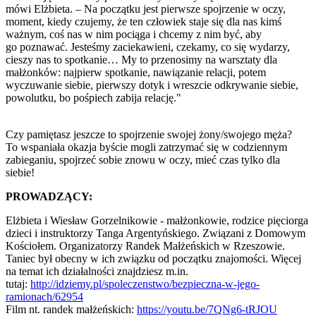
mówi Elżbieta. – Na początku jest pierwsze spojrzenie w oczy,
moment, kiedy czujemy, że ten człowiek staje się dla nas kimś
ważnym, coś nas w nim pociąga i chcemy z nim być, aby
go poznawać. Jesteśmy zaciekawieni, czekamy, co się wydarzy,
cieszy nas to spotkanie… My to przenosimy na warsztaty dla
małżonków: najpierw spotkanie, nawiązanie relacji, potem
wyczuwanie siebie, pierwszy dotyk i wreszcie odkrywanie siebie,
powolutku, bo pośpiech zabija relację."
Czy pamiętasz jeszcze to spojrzenie swojej żony/swojego męża?
To wspaniała okazja byście mogli zatrzymać się w codziennym
zabieganiu, spojrzeć sobie znowu w oczy, mieć czas tylko dla
siebie!
PROWADZĄCY:
Elżbieta i Wiesław Gorzelnikowie - małżonkowie, rodzice pięciorga
dzieci i instruktorzy Tanga Argentyńskiego. Związani z Domowym
Kościołem. Organizatorzy Randek Małżeńskich w Rzeszowie.
Taniec był obecny w ich związku od początku znajomości. Więcej
na temat ich działalności znajdziesz m.in.
tutaj:
http://idziemy.pl/spoleczenstwo/bezpieczna-w-jego-
ramionach/62954
Film nt. randek małżeńskich:
https://youtu.be/7QNg6-tRJOU