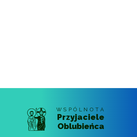
WSPÓLNOTA
Przyjaciele
Oblubieńca