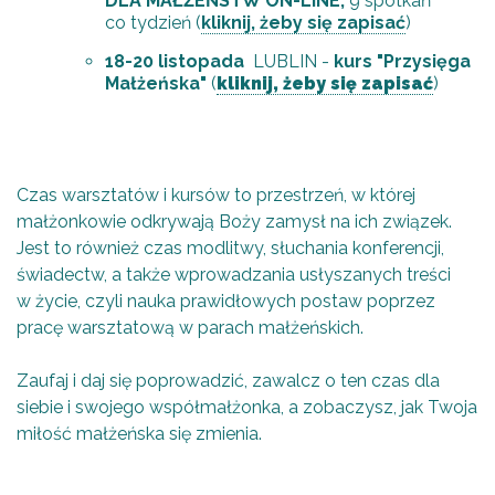
DLA MAŁŻEŃSTW ON-LINE,
9 spotkań
co tydzień (
kliknij, żeby się zapisać
)
1
8-20 listopada
LUBLIN -
kurs
"Przysięga
Małżeńska"
(
kliknij, żeby się zapisać
)
Czas warsztatów i kursów to przestrzeń, w której
małżonkowie odkrywają Boży zamysł na ich związek.
Jest to również czas modlitwy, słuchania konferencji,
świadectw, a także wprowadzania usłyszanych treści
w życie, czyli nauka prawidłowych postaw poprzez
pracę warsztatową w parach małżeńskich.
Zaufaj i daj się poprowadzić, zawalcz o ten czas dla
siebie i swojego współmałżonka, a zobaczysz, jak Twoja
miłość małżeńska się zmienia.