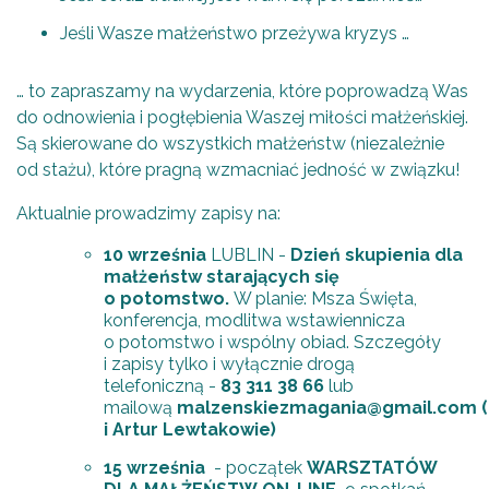
Jeśli Wasze małżeństwo przeżywa kryzys …
… to zapraszamy na wydarzenia, które poprowadzą Was
do odnowienia i pogłębienia Waszej miłości małżeńskiej.
Są skierowane do wszystkich małżeństw (niezależnie
od stażu), które pragną wzmacniać jedność w związku!
Aktualnie prowadzimy zapisy na:
10 września
LUBLIN -
Dzień skupienia dla
małżeństw
starających się
o potomstwo.
W planie: Msza Święta,
konferencja, modlitwa wstawiennicza
o potomstwo i wspólny obiad. Szczegóły
i zapisy tylko i wyłącznie drogą
telefoniczną -
83 311 38 66
lub
mailową
malzenskiezmagania@gmail.com (
i Artur Lewtakowie)
15 września
- początek
WARSZTATÓW