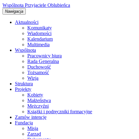
Wspólnota
Przyjaciele
Oblubieńca
Nawigacja
Aktualności
Komunikaty
Wiadomości
Kalendarium
Multimedia
Wspólnota
Pracownicy biura
Rada Generalna
Duchowość
Tożsamość
Wizja
Struktura
Projekty
Kobiety
Małżeństwa
Mężczyźni
Książki i podręczniki formacyjne
Zamów intencję
Fundacja
Misja
Zarząd