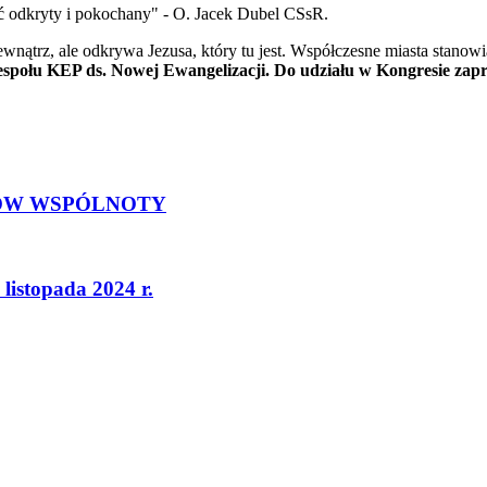
yć odkryty i pokochany" - O. Jacek Dubel CSsR.
 zewnątrz, ale odkrywa Jezusa, który tu jest. Współczesne miasta stano
połu KEP ds. Nowej Ewangelizacji. Do udziału w Kongresie zapro
NKÓW WSPÓLNOTY
listopada 2024 r.