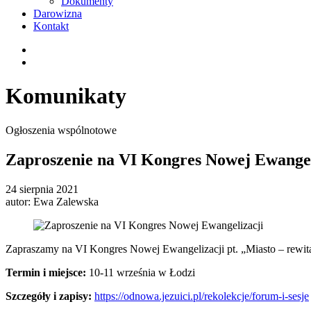
Dokumenty
Darowizna
Kontakt
Komunikaty
Ogłoszenia wspólnotowe
Zaproszenie na VI Kongres Nowej Ewangel
24 sierpnia 2021
autor:
Ewa Zalewska
Zapraszamy na VI Kongres Nowej Ewangelizacji pt. „Miasto – rewita
Termin i miejsce:
10-11 września w Łodzi
Szczegóły i zapisy:
https://odnowa.jezuici.pl/rekolekcje/forum-i-sesje