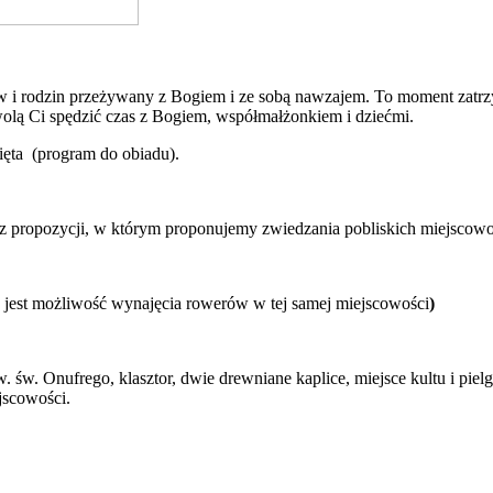
w i rodzin przeżywany z Bogiem i ze sobą nawzajem. To moment zatrzy
olą Ci spędzić czas z Bogiem, współmałżonkiem i dziećmi.
ięta (program do obiadu).
 z propozycji, w którym proponujemy zwiedzania pobliskich miejscow
jest możliwość wynajęcia rowerów w tej samej miejscowości
)
. św. Onufrego, klasztor, dwie drewniane kaplice, miejsce kultu i p
jscowości.