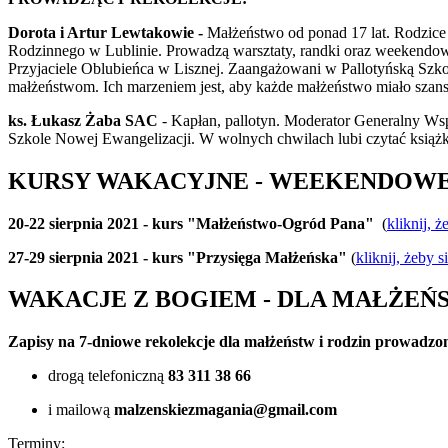
Dorota i Artur Lewtakowie -
Małżeństwo od ponad 17 lat. Rodzice 
Rodzinnego w Lublinie. Prowadzą warsztaty, randki oraz weekendow
Przyjaciele Oblubieńca w Lisznej. Zaangażowani w Pallotyńską Szk
małżeństwom. Ich marzeniem jest, aby każde małżeństwo miało szans
ks. Łukasz Żaba SAC
- Kapłan, pallotyn. Moderator Generalny Wsp
Szkole Nowej Ewangelizacji. W wolnych chwilach lubi czytać książki
KURSY WAKACYJNE - WEEKENDOW
20-22 sierpnia 2021 -
kurs
"Małżeństwo-Ogród Pana"
(
kliknij, ż
27-29 sierpnia 2021 - kurs "Przysięga Małżeńska"
(
kliknij, żeby s
WAKACJE Z BOGIEM - DLA MAŁŻEŃS
Zapisy na 7-dniowe rekolekcje dla małżeństw i rodzin
prowadzone
drogą telefoniczną
83 311 38 66
i mailową
malzenskiezmagania@gmail.com
Terminy: