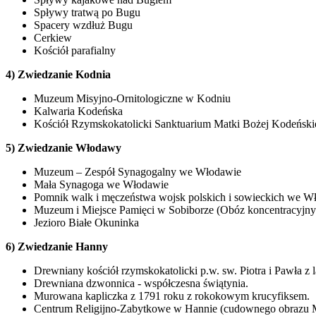
Spływy tratwą po Bugu
Spacery wzdłuż Bugu
Cerkiew
Kościół parafialny
4)
Zwiedzanie Kodnia
Muzeum Misyjno-Ornitologiczne w Kodniu
Kalwaria Kodeńska
Kościół Rzymskokatolicki Sanktuarium Matki Bożej Kodeńskiej
5)
Zwiedzanie Włodawy
Muzeum – Zespół Synagogalny we Włodawie
Mała Synagoga we Włodawie
Pomnik walk i męczeństwa wojsk polskich i sowieckich we 
Muzeum i Miejsce Pamięci w Sobiborze (Obóz koncentracyjny
Jezioro Białe Okuninka
6) Zwiedzanie Hanny
Drewniany kościół rzymskokatolicki p.w. sw. Piotra i Pawła z
Drewniana dzwonnica - współczesna świątynia.
Murowana kapliczka z 1791 roku z rokokowym krucyfiksem.
Centrum Religijno-Zabytkowe w Hannie (cudownego obrazu Ma