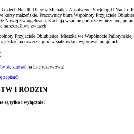
3 dzieci: Natalii, Uli oraz Michałka. Absolwenci Socjologii i Nauk o
e kursy małżeńskie. Pracownicy biura Wspólnoty Przyjaciele Oblubi
ołę Nowej Ewangelizacji. Kochają wspólne podróże w nieznane, poran
ę na szczęśliwy związek.
ólnoty Przyjaciele Oblubieńca. Mieszka we Wspólnocie Pallotyńskiej w
, jeździć na rowerze, grać w siatkówkę i wędrować po górach.
E
eby się zapisać
na listę rezerwową)
ię zapisać
)
TW I RODZIN
 są tylko i wyłącznie: