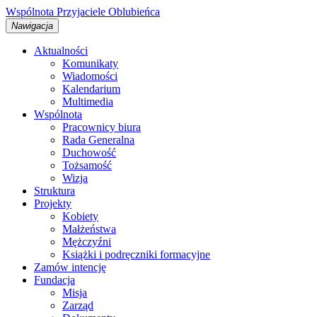
Wspólnota
Przyjaciele
Oblubieńca
Nawigacja
Aktualności
Komunikaty
Wiadomości
Kalendarium
Multimedia
Wspólnota
Pracownicy biura
Rada Generalna
Duchowość
Tożsamość
Wizja
Struktura
Projekty
Kobiety
Małżeństwa
Mężczyźni
Książki i podręczniki formacyjne
Zamów intencję
Fundacja
Misja
Zarząd