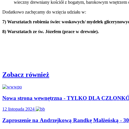
wieczny drewniany kościół z bogatym, barokowym wnętrzem or
Dodatkowo zachęcamy do wzięcia udziału w:
7)
Warsztatach robienia świec woskowych/ mydełek glicerynowy
8)
Warsztatach ze św. Józefem (prace w drewnie).
Zobacz również
Nowa strona wewnętrzna - TYLKO DLA CZŁO
12 listopada 2024
Zaproszenie na Andrzejkową Randkę Małżeńską - 30 