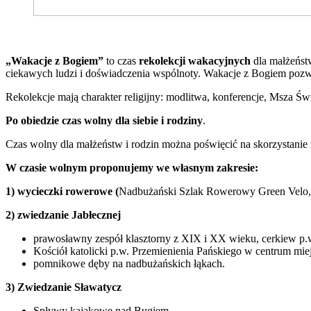
„Wakacje z Bogiem”
to czas
rekolekcji wakacyjnych
dla małżeńst
ciekawych ludzi i doświadczenia wspólnoty. Wakacje z Bogiem pozw
Rekolekcje mają charakter religijny: modlitwa, konferencje, Msza Św
Po obiedzie czas wolny dla siebie i rodziny
.
Czas wolny dla małżeństw i rodzin można poświęcić na skorzystanie
W czasie wolnym proponujemy we własnym zakresie:
1)
wycieczki rowerowe (
Nadbużański Szlak Rowerowy Green Velo, 
2)
zwiedzanie
Jabłecznej
prawosławny zespół klasztorny z XIX i XX wieku, cerkiew p.w
Kościół katolicki p.w. Przemienienia Pańskiego w centrum mie
pomnikowe dęby na nadbużańskich łąkach.
3)
Zwiedzanie Sławatycz
Spływy kajakowe nad Bugiem