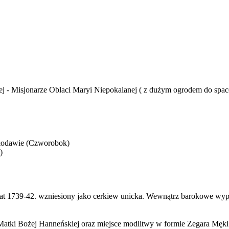
 - Misjonarze Oblaci Maryi Niepokalanej ( z dużym ogrodem do space
Włodawie (Czworobok)
)
 lat 1739-42. wzniesiony jako cerkiew unicka. Wewnątrz barokowe wypo
tki Bożej Hanneńskiej oraz miejsce modlitwy w formie Zegara Męki 